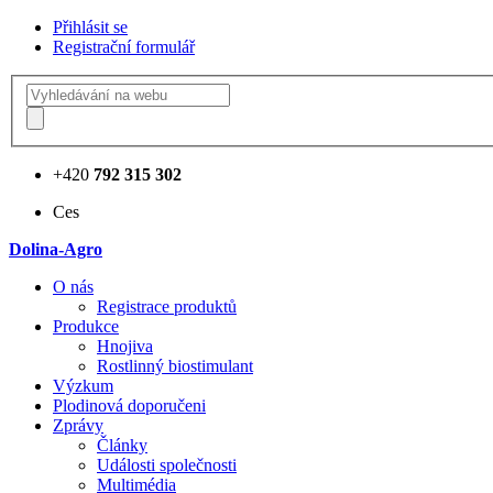
Přihlásit se
Registrační formulář
+420
792 315 302
Ces
Dolina-Agro
О nás
Registrace produktů
Produkce
Hnojiva
Rostlinný biostimulant
Výzkum
Plodinová doporučeni
Zprávy
Články
Události společnosti
Multimédia