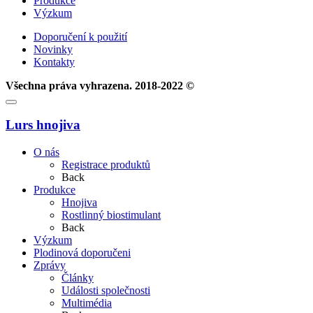
Produkce
Výzkum
Doporučení k použití
Novinky
Kontakty
Všechna práva vyhrazena. 2018-2022 ©
Lurs hnojiva
О nás
Registrace produktů
Back
Produkce
Hnojiva
Rostlinný biostimulant
Back
Výzkum
Plodinová doporučeni
Zprávy
Články
Události společnosti
Multimédia