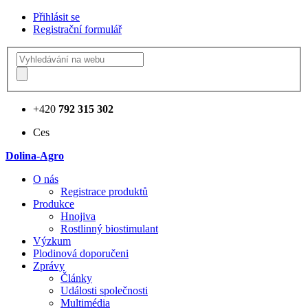
Přihlásit se
Registrační formulář
+420
792 315 302
Ces
Dolina-Agro
О nás
Registrace produktů
Produkce
Hnojiva
Rostlinný biostimulant
Výzkum
Plodinová doporučeni
Zprávy
Články
Události společnosti
Multimédia