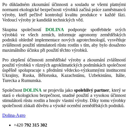
Po důkladném zkoumání účinnosti a souladu se všemi platnými
normami ekologické bezpečnosti výrobků začíná práce zaměstnanců
výroby, kteří pečlivě kontrolují kvalitu produkce v každé fázi.
Vedoucí výroby je kandidát technických věd.
Skupina společností
DOLINA
podporuje spotřebitele svých
výrobků ve všech zemích, informuje agronomy zemědělských
podniků ohledně implementace nových agrotechnologií, vysvětluje
zvláštnosti použití stimulatorů růstu rostlin s tím, aby bylo dosaženo
maximálního účinku při použití těchto výrobků.
Pro zlepšení účinnosti zemědělské výroby a zkoumání zvláštností
použití výrobků v různých agroklimatických podmínkách společnost
úspěšně spolupracuje s předními vědecko-výzkumnými institucemi
Ukrajiny, Ruska, Běloruska, Kazachstánu, Uzbekistánu, Itálie,
Turecka a Rumunska.
Společnost
DOLINA
se projevila jako
spolehlivý partner
, který se
stará o ekologickou bezpečnost, snadné použití a vysokou účinnost
stimulátorů růstu rostlin a hnojiv vlastní výroby. Díky tomu výrobky
společnosti získali důvěru a výsoké ocenění zemědělských podniků.
Dolina-Agro
+420
792 315 302