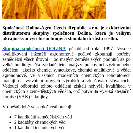
Společnost Dolina-Agro Czech Republic s.r.o. je exkluzivním
distributorem skupiny společností Dolina, která je velkým
ukrajinským výrobcem hnojiv a stimulátorů růstu rostlin.
Skupina společností DOLINA
působí od roku 1997. Vysoce
kvalifikovaní inženýři agronomové pečlivě zkoumají potřeby
zemědělců všech úrovní – od malých zemědělských podniků až po
velké holdingy. Na základě této analýzy pracovníci výzkumného
oddělení, jakožto chemici syntetikové, chemici analitikové a vědci
agronomové, ve vlastních moderních chemických loboratořech
pracují na vytváření nových výrobků a zlepšování stávajících.
Vedoucí odborníci tohoto oddělení získali nejvyšší kvalifikaci v
chemických a zemědělských vědách, což potvrdila Vysoká atestační
komise (VAK) Ukrajiny.
V dnešní době ve společnosti pracují:
7 kandidátů zemědělských věd
2 kadidáty chemických věd
1 kandidát technických věd