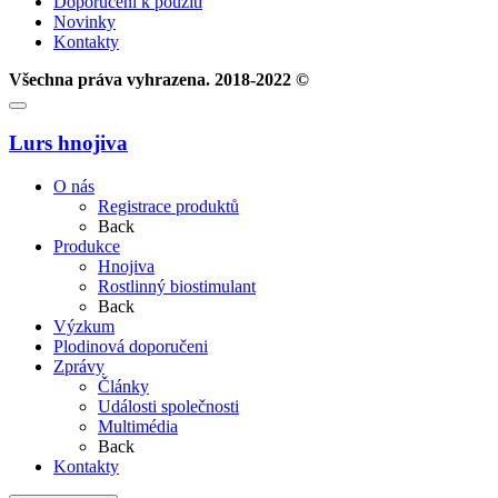
Doporučení k použití
Novinky
Kontakty
Všechna práva vyhrazena. 2018-2022 ©
Lurs hnojiva
О nás
Registrace produktů
Back
Produkce
Hnojiva
Rostlinný biostimulant
Back
Výzkum
Plodinová doporučeni
Zprávy
Články
Události společnosti
Multimédia
Back
Kontakty