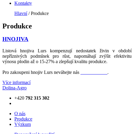
Kontakty
Hlavní
/ Produkce
Produkce
HNOJIVA
Listová hnojiva Lurs kompenzují nedostatek živin v období
nepříznivých podmínek pro růst, napomáhají zvýšit efektivitu
výnosu plodin až o 15-27% a zlepšují kvalitu produkce.
Pro zakoupeni hnojiv Lurs neváhejte nás
«kontaktovat»
.
Více informací
Dolina-Agro
+420
792 315 302
О nás
Produkce
Výzkum