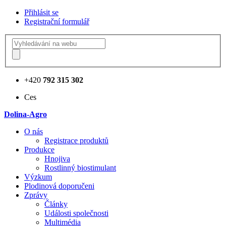
Přihlásit se
Registrační formulář
+420
792 315 302
Ces
Dolina-Agro
О nás
Registrace produktů
Produkce
Hnojiva
Rostlinný biostimulant
Výzkum
Plodinová doporučeni
Zprávy
Články
Události společnosti
Multimédia