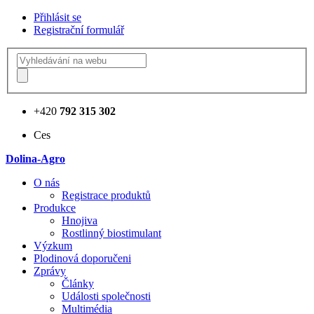
Přihlásit se
Registrační formulář
+420
792 315 302
Ces
Dolina-Agro
О nás
Registrace produktů
Produkce
Hnojiva
Rostlinný biostimulant
Výzkum
Plodinová doporučeni
Zprávy
Články
Události společnosti
Multimédia