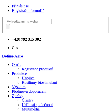
Přihlásit se
Registrační formulář
+420
792 315 302
Ces
Dolina-Agro
О nás
Registrace produktů
Produkce
Hnojiva
Rostlinný biostimulant
Výzkum
Plodinová doporučeni
Zprávy
Články
Události společnosti
Multimédia