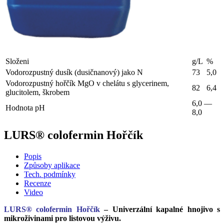
Složeni
g/L
%
Vodorozpustný dusík (dusičnanový) jako N
73
5,0
Vodorozpustný hořčík MgО v chelátu s glycerinem,
82
6,4
glucitolem, škrobem
6,0 —
Hodnota pH
8,0
LURS® colofermin Hořčík
Popis
Způsoby aplikace
Tech. podmínky
Recenze
Video
LURS® colofermin Hořčík
– Univerzální kapalné hnojivo s
mikroživinami pro listovou výživu.