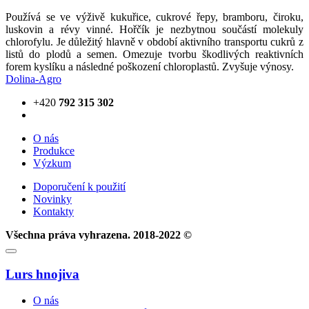
Používá se ve výživě kukuřice, cukrové řepy, bramboru, čiroku,
luskovin a révy vinné. Hořčík je nezbytnou součástí molekuly
chlorofylu. Je důležitý hlavně v období aktivního transportu cukrů z
listů do plodů a semen. Omezuje tvorbu škodlivých reaktivních
forem kyslíku a následné poškození chloroplastů. Zvyšuje výnosy.
Dolina-Agro
+420
792 315 302
О nás
Produkce
Výzkum
Doporučení k použití
Novinky
Kontakty
Všechna práva vyhrazena. 2018-2022 ©
Lurs hnojiva
О nás