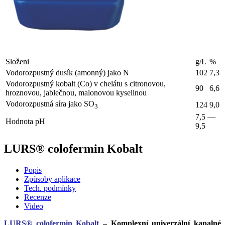
Složeni
g/L
%
Vodorozpustný dusík (amonný) jako N
102
7,3
Vodorozpustný kobalt (Co) v chelátu s citronovou,
90
6,6
hroznovou, jablečnou, malonovou kyselinou
Vodorozpustná síra jako SO
124
9,0
3
7,5 —
Hodnota pH
9,5
LURS® colofermin Kobalt
Popis
Způsoby aplikace
Tech. podmínky
Recenze
Video
LURS® colofermin Kobalt
– Komplexní univerzální kapalné