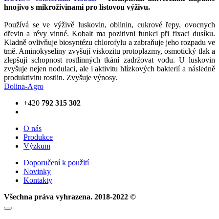
hnojivo s mikroživinami pro listovou výživu.
Používá se ve výživě luskovin, obilnin, cukrové řepy, ovocnych
dřevin a révy vinné. Kobalt ma pozitivni funkci při fixaci dusíku.
Kladně ovlivňuje biosyntézu chlorofylu a zabraňuje jeho rozpadu ve
tmě. Aminokyseliny zvyšují viskozitu protoplazmy, osmotický tlak a
zlepšují schopnost rostlinných tkání zadržovat vodu. U luskovin
zvyšuje nejen nodulaci, ale i aktivitu hlízkových bakterií a následně
produktivitu rostlin. Zvyšuje výnosy.
Dolina-Agro
+420
792 315 302
О nás
Produkce
Výzkum
Doporučení k použití
Novinky
Kontakty
Všechna práva vyhrazena. 2018-2022 ©