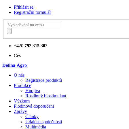
Přihlásit se
Registrační formulář
+420
792 315 302
Ces
Dolina-Agro
О nás
Registrace produktů
Produkce
Hnojiva
Rostlinný biostimulant
Výzkum
Plodinová doporučeni
Zprávy
Články
Události společnosti
Multimédia