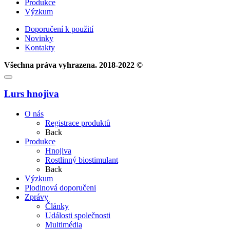
Produkce
Výzkum
Doporučení k použití
Novinky
Kontakty
Všechna práva vyhrazena. 2018-2022 ©
Lurs hnojiva
О nás
Registrace produktů
Back
Produkce
Hnojiva
Rostlinný biostimulant
Back
Výzkum
Plodinová doporučeni
Zprávy
Články
Události společnosti
Multimédia