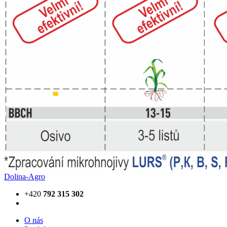
Dolina-Agro
+420
792 315 302
О nás